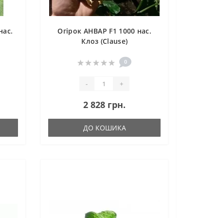
нас.
Огірок АНВАР F1 1000 нас.
Клоз (Clause)
0
-
+
2 828 грн.
ДО КОШИКА