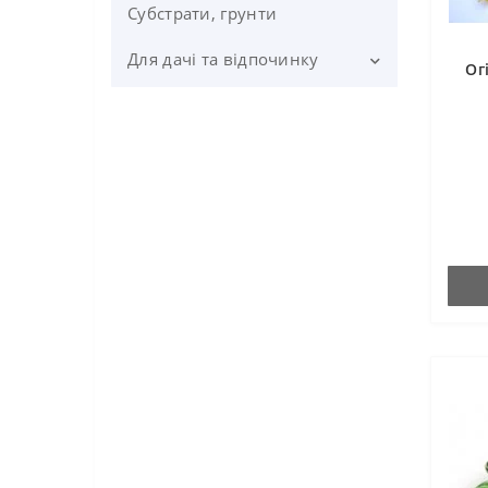
Субстрати, грунти
Добриво Maxplant
Для дачі та відпочинку
Ог
Добриво Сімейний Сад
Мангали
Добриво Хелатин
Добрива універсальні