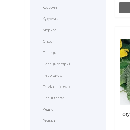
Квасоля
Кукурудза
Морква
Огірок
Перець
Перець гострий
Перо цибулі
Помідор (томат)
Пряні трави
Редис
Огу
Редька