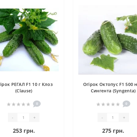
ірок РЕГАЛ F1 10 г Клоз
Огірок Октопус F1 500 н
(Clause)
Сингента (Syngenta)
0
0
-
+
-
+
253 грн.
275 грн.