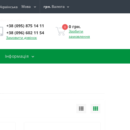
Мова
грн.
Валюта
обистий кабінет
+38 (095) 875 14 11
0 грн.
0
Зробити
+38 (096) 602 11 54
замовлення
Замовити дзвінок
Інформація