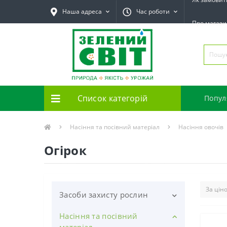
Наша адреса
Час роботи
Про магаз
Список категорій
Попул
Насіння та посівний матеріал
Насіння овочів
Огірок
Засоби захисту рослин
Насіння та посівний
Засоби захисту рослин