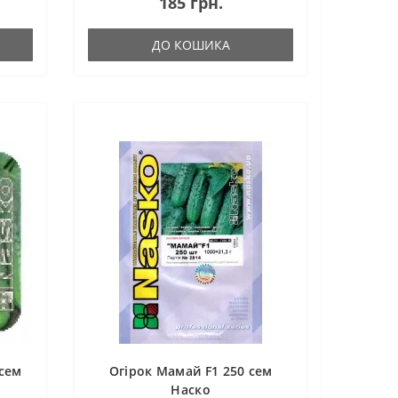
185 грн.
ДО КОШИКА
 сем
Огірок Мамай F1 250 сем
Наско