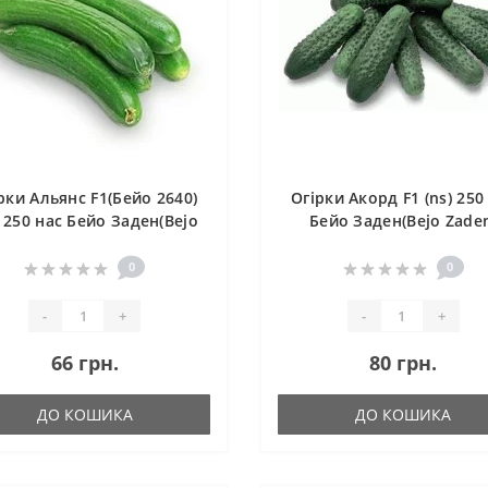
рки Альянс F1(Бейо 2640)
Огірки Акорд F1 (ns) 250
) 250 нас Бейо Заден(Bejo
Бейо Заден(Bejo Zade
Zaden)
0
0
-
+
-
+
66 грн.
80 грн.
ДО КОШИКА
ДО КОШИКА