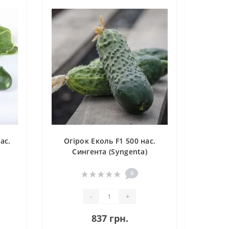
ас.
Огірок Еколь F1 500 нас.
Сингента (Syngenta)
0
-
+
837 грн.