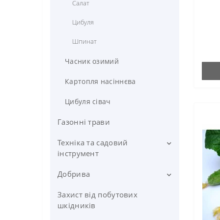
Салат
Цибуля
Шпинат
Часник озимий
Картопля насіннєва
Цибуля сівач
Газонні трави
Техніка та садовий
інструмент
Добрива
Обприскувач
Садовий інвентар
Захист від побутових
Добрива FERTIS
(інструмент)
шкідників
Добрива Valagro