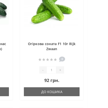
 нас
Огіркова соната F1 10г Rijk
n)
Zwaan
0
-
+
92 грн.
ДО КОШИКА