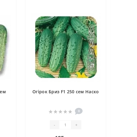
сем
Огірок Бриз F1 250 сем Наско
0
-
+