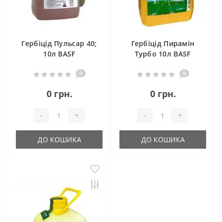
Гербіцід Пульсар 40;
Гербіцід Пирамін
10л BASF
Турбо 10л BASF
0
0
0 грн.
0 грн.
-
+
-
+
ДО КОШИКА
ДО КОШИКА