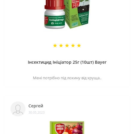
Інсектицид Ініціатор 25г (10шт) Bayer
Мені потрібно під лохину від хруща..
Сергей
30.05.2023