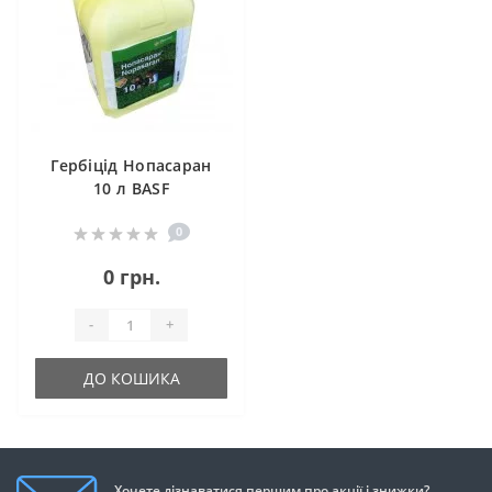
Гербіцід Нопасаран
10 л BASF
0
0 грн.
-
+
ДО КОШИКА
Хочете дізнаватися першим про акції і знижки?