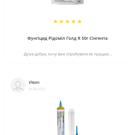
Фунгіцид Рідоміл Голд R 50г Сінгента
Дуже добре, хочу вже спробувати як працюе ..
Иван
04.08.2023