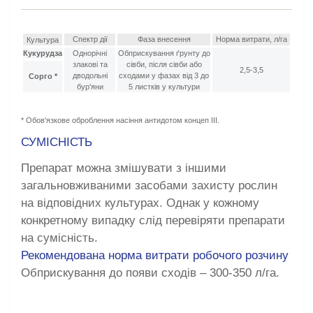
Спектр дії
Фаза внесення
Норма витрати, л/га
Культура
Кукурудза
Однорічні
Обприскування ґрунту до
злакові та
сівби, після сівби або
2,5-3,5
дводольні
сходами у фазах від 3 до
Сорго *
бур'яни
5 листків у культури
* Обов'язкове оброблення насіння антидотом концеп III.
СУМІСНІСТЬ
Препарат можна змішувати з іншими
загальновживаними засобами захисту рослин
на відповідних культурах.
Однак у кожному
конкретному випадку слід перевіряти препарати
на сумісність.
Рекомендована норма витрати робочого розчину
Обприскування до появи сходів – 300-350 л/га.