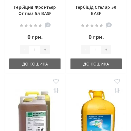
Гербіцид Фронтьєр
Гербіцід Стелар 5л
Оптіма 5л BASF
BASF
0
0
0 грн.
0 грн.
-
+
-
+
ДО КОШИКА
ДО КОШИКА