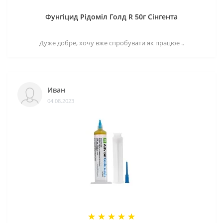
Фунгіцид Рідоміл Голд R 50г Сінгента
Дуже добре, хочу вже спробувати як працюе ..
Иван
04.08.2023