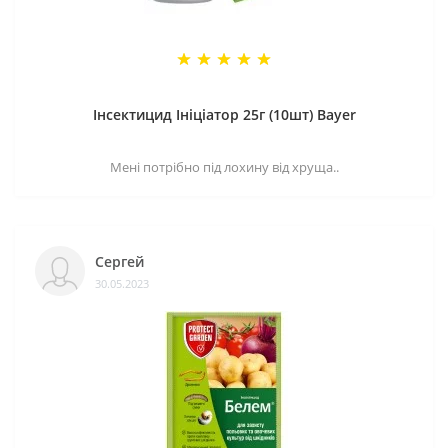
Інсектицид Ініціатор 25г (10шт) Bayer
Мені потрібно під лохину від хруща..
Сергей
30.05.2023