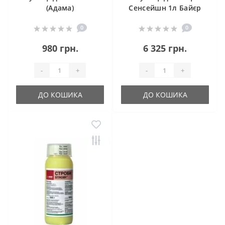
(Адама)
Сенсейшн 1л Байєр
0
0
980 грн.
6 325 грн.
-
+
-
+
ДО КОШИКА
ДО КОШИКА