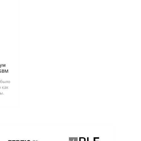
лум
 SBM
 было
 как
ы.