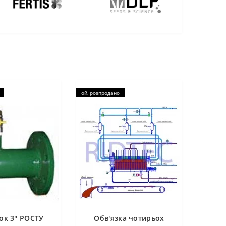
ой, розпродано
ок 3" РОСТУ
Обв'язка чотирьох