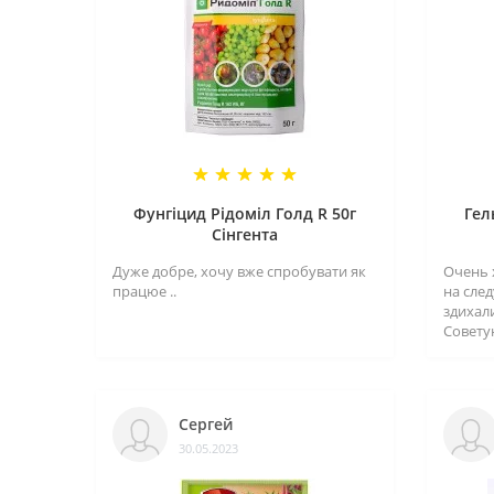
Фунгіцид Рідоміл Голд R 50г
Гел
Сінгента
Дуже добре, хочу вже спробувати як
Очень 
працюе ..
на сле
здихал
Совету
Сергей
30.05.2023