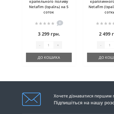
крапельного поливу
краплинног
Netafim (Ізраїль) на 5
Netafim (Ізраї
соток
сотк
0
3 299 грн.
2 499 
-
+
-
ДО КОШИКА
ДО КОШ
Хочете дізнаватися першим п
Підпишіться на нашу роз