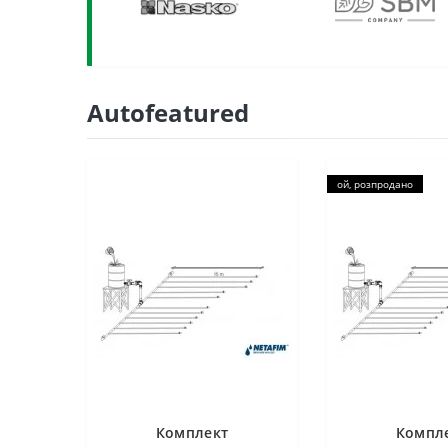
Autofeatured
ой, розпродано
Комплект
Компл