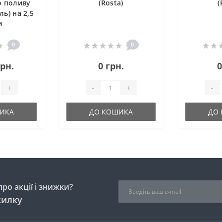
о поливу
(Rosta)
(
ль) на 2,5
и
0
0
грн.
0 грн.
0
+
-
+
-
ИКА
ДО КОШИКА
ДО
ро акції і знижки?
силку