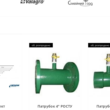
ой, розпродано
ой, розпродано
ект
Патрубок 4" РОСТУ
Патруб