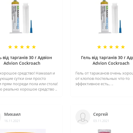
ь від тарганів 30 г Адвіон
Гель від тарганів 30 г Ад
Advion Cockroach
Advion Cockroach
хорошое средство! Намазал и
Гель от тараканов очень хорош
дующие сутки они просто
от клопов постельных что-то
и прям посреди пола или стола!
эффективное есть,. ..
ю реально хорошое средство ..
Михаил
Сергей
16.11.2021
03.11.2021