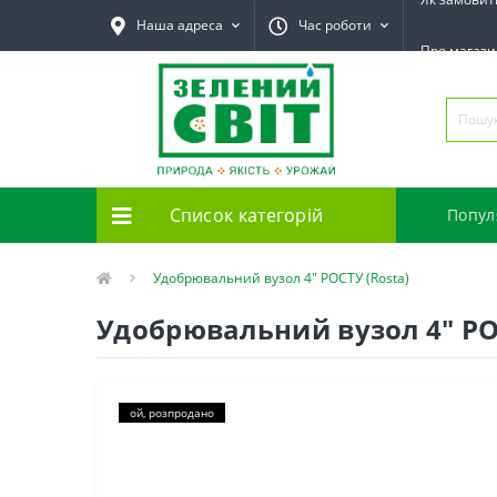
Наша адреса
Час роботи
Про магаз
Список категорій
Попул
Удобрювальний вузол 4" РОСТУ (Rosta)
Удобрювальний вузол 4" РО
ой, розпродано