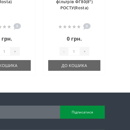
Rosta)
фільтрів ФГ80(8")
РОСТУ(Rosta)
0
0
 грн.
0 грн.
+
-
+
 КОШИКА
ДО КОШИКА
Підписатися