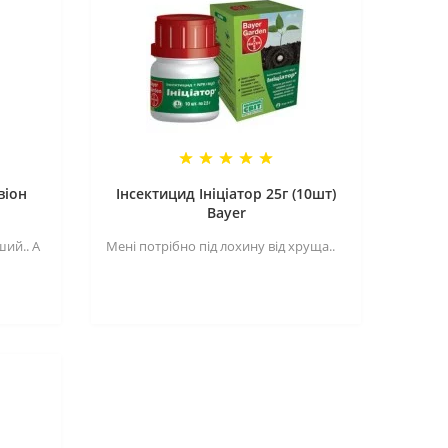
віон
Інсектицид Ініціатор 25г (10шт)
Bayer
ий.. А
Мені потрібно під лохину від хруща..