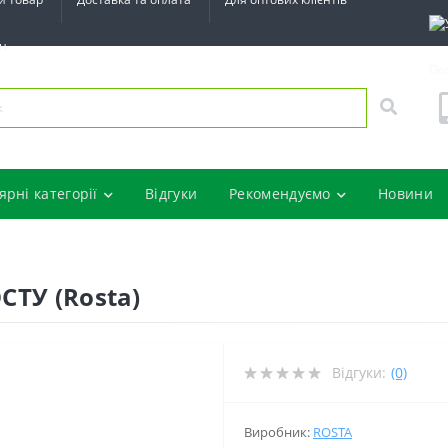
ин
Ос
ярні категорії
Відгуки
Рекомендуємо
Новини
СТУ (Rosta)
Відгуки:
(0)
Виробник:
ROSTA