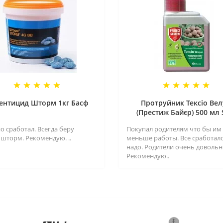
ентицид Шторм 1кг Басф
Протруйник Тексіо Ве
(Престиж Байєр) 500 мл
о сработал. Всегда беру
Покупал родителям что бы им
 шторм. Рекомендую. ..
меньше работы. Все сработало
надо. Родители очень довольн
Рекомендую..