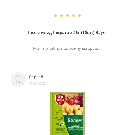
Інсектицид Ініціатор 25г (10шт) Bayer
Мені потрібно під лохину від хруща..
Сергей
30.05.2023