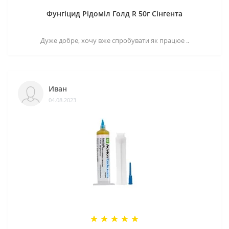
Фунгіцид Рідоміл Голд R 50г Сінгента
Дуже добре, хочу вже спробувати як працюе ..
Иван
04.08.2023