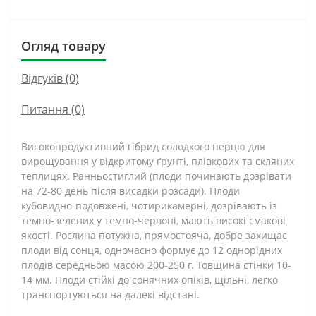
Огляд товару
Відгуків (0)
Питання
(0)
Високопродуктивний гібрид солодкого перцю для
вирощування у відкритому ґрунті, плівкових та скляних
теплицях. Ранньостиглий (плоди починають дозрівати
на 72-80 день після висадки розсади). Плоди
кубовидно-подовжені, чотирикамерні, дозрівають із
темно-зелених у темно-червоні, мають високі смакові
якості. Рослина потужна, прямостояча, добре захищає
плоди від сонця, одночасно формує до 12 однорідних
плодів середньою масою 200-250 г. Товщина стінки 10-
14 мм. Плоди стійкі до сонячних опіків, щільні, легко
транспортуються на далекі відстані.