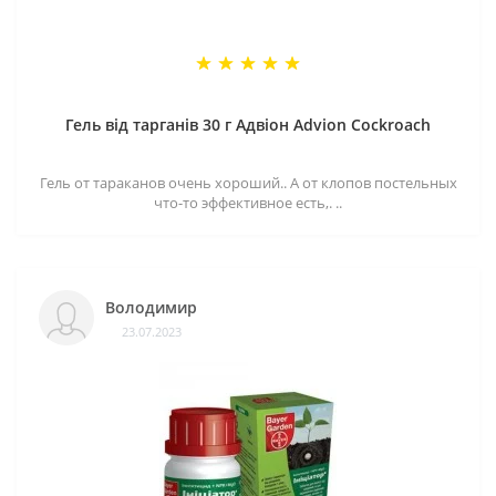
Гель від тарганів 30 г Адвіон Advion Cockroach
Гель от тараканов очень хороший.. А от клопов постельных
что-то эффективное есть,. ..
Володимир
23.07.2023