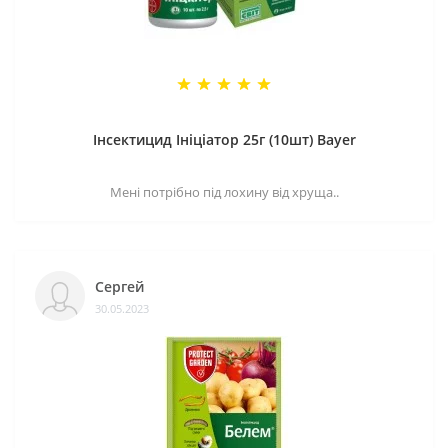
Інсектицид Ініціатор 25г (10шт) Bayer
Мені потрібно під лохину від хруща..
Сергей
30.05.2023