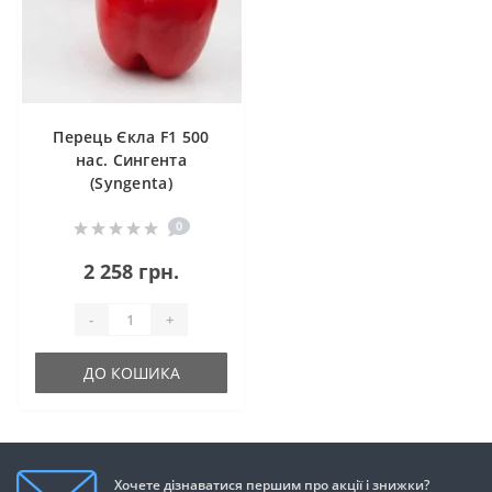
Перець Єкла F1 500
нас. Сингента
(Syngenta)
0
2 258 грн.
-
+
ДО КОШИКА
Хочете дізнаватися першим про акції і знижки?