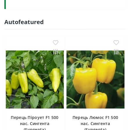
Autofeatured
Перець Піроует F1 500
Перець Люмос F1 500
нас. Сингента
нас. Сингента
(Syngenta)
(Syngenta)