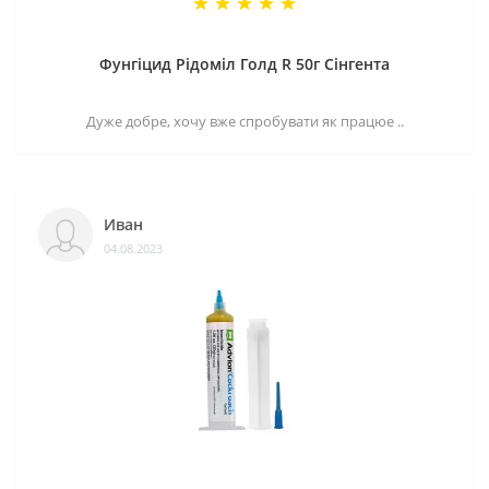
Фунгіцид Рідоміл Голд R 50г Сінгента
Дуже добре, хочу вже спробувати як працюе ..
Иван
04.08.2023