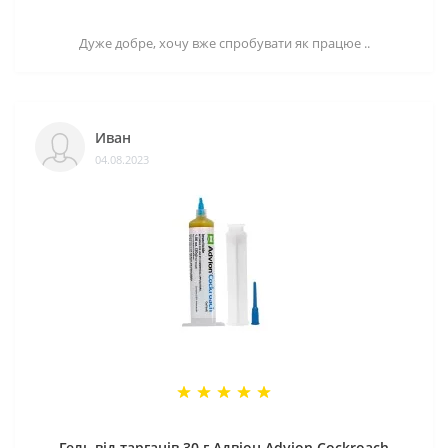
Дуже добре, хочу вже спробувати як працюе ..
Иван
04.08.2023
Гель від тарганів 30 г Адвіон Advion Cockroach