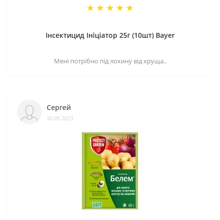
Інсектицид Ініціатор 25г (10шт) Bayer
Мені потрібно під лохину від хруща..
Сергей
30.05.2023