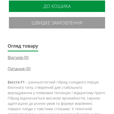
ДО КОШИКА
ШВИДКЕ ЗАМОВЛЕННЯ
Огляд товару
Відгуків (0)
Питання
(0)
Бесста F1
– ранньостиглий гібрид солодкого перцю
блочного типу, створений для стабільного
вирощування у плівкових теплицях і відкритому ґрунті.
Гібрид відзначається високою врожайністю, гарною
адаптацією до різних умов та формує вирівняні,
товарні плоди з товстими стінками. У технічній