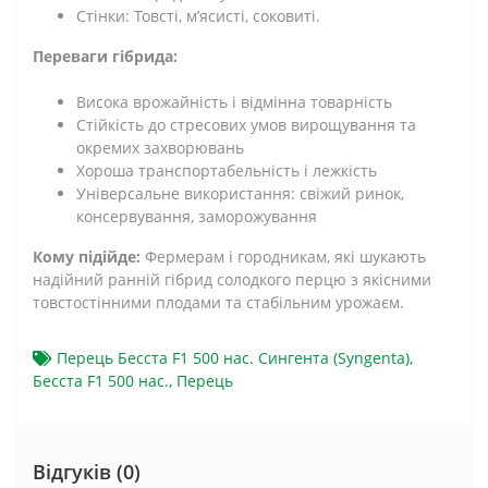
Стінки: Товсті, м’ясисті, соковиті.
Переваги гібрида:
Висока врожайність і відмінна товарність
Стійкість до стресових умов вирощування та
окремих захворювань
Хороша транспортабельність і лежкість
Універсальне використання: свіжий ринок,
консервування, заморожування
Кому підійде:
Фермерам і городникам, які шукають
надійний ранній гібрид солодкого перцю з якісними
товстостінними плодами та стабільним урожаєм.
Перець Бесста F1 500 нас. Сингента (Syngenta)
,
Бесста F1 500 нас.
,
Перець
Відгуків (0)