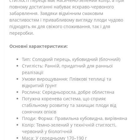
стиглості перець має насичено-зелений колір, а при
повному достиганні набуває яскраво-червоного
забарвлення. Завдяки відмінним смаковим
властивостям і привабливому вигляду плоди чудово
підходять як для свіжого споживання, так і для
переробки.
Основні характеристики:
Тип: Солодкий перець, кубовидний (блочний)
Стиглість: Ранній, придатний для ранньої
реалізації
Умови вирощування: Плівкові теплиці та
відкритий ґрунт
Рослина: Середньоросла, добре облистяна
Потужна коренева система, що сприяє
стабільному розвитку та захищає плоди від
сонячних опіків
Плоди: Форма: Правильна кубовидна, вирівняна
Колір: Темно-зелений у технічній стиглості,
червоний у біологічній
Маса: У середньому 170–190 г