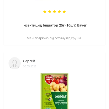
Інсектицид Ініціатор 25г (10шт) Bayer
Мені потрібно під лохину від хруща..
Сергей
30.05.2023