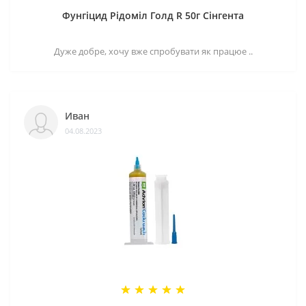
Фунгіцид Рідоміл Голд R 50г Сінгента
Дуже добре, хочу вже спробувати як працюе ..
Иван
04.08.2023