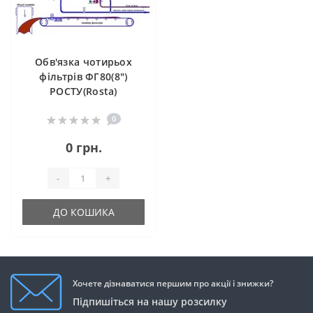
Обв'язка чотирьох
фільтрів ФГ80(8")
РОСТУ(Rosta)
0
0 грн.
-
+
ДО КОШИКА
Хочете дізнаватися першим про акції і знижки?
Підпишіться на нашу розсилку