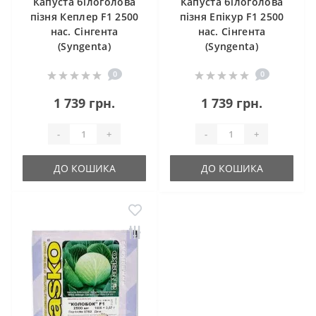
Капуста білоголова
Капуста білоголова
пізня Кеплер F1 2500
пізня Епікур F1 2500
нас. Сінгента
нас. Сінгента
(Syngenta)
(Syngenta)
0
0
1 739 грн.
1 739 грн.
-
+
-
+
ДО КОШИКА
ДО КОШИКА