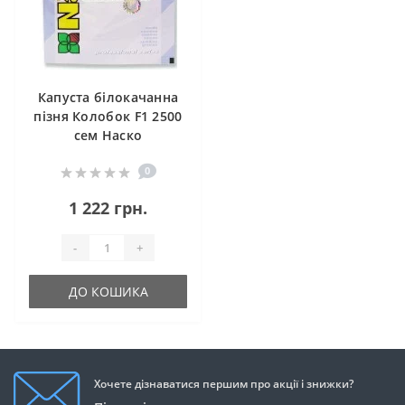
Капуста білокачанна
пізня Колобок F1 2500
сем Наско
0
1 222 грн.
-
+
ДО КОШИКА
Хочете дізнаватися першим про акції і знижки?