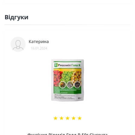
Відгуки
Катерина
16.01.2024
Фунгіцид Рідоміл Голд R 50г Сінгента