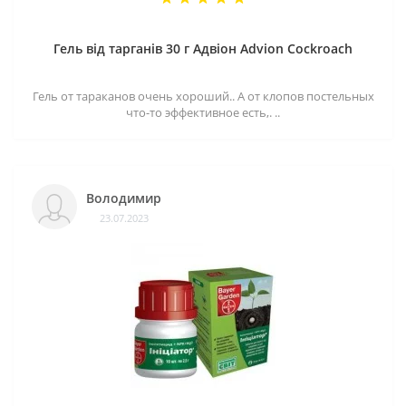
Гель від тарганів 30 г Адвіон Advion Cockroach
Гель от тараканов очень хороший.. А от клопов постельных
что-то эффективное есть,. ..
Володимир
23.07.2023