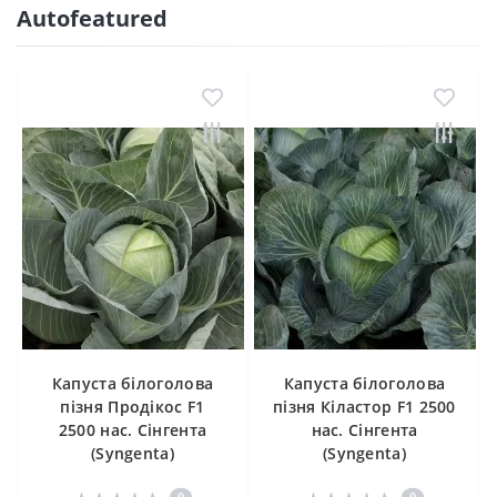
Autofeatured
Капуста білоголова
Капуста білоголова
пізня Продікос F1
пізня Кіластор F1 2500
2500 нас. Сінгента
нас. Сінгента
(Syngenta)
(Syngenta)
0
0