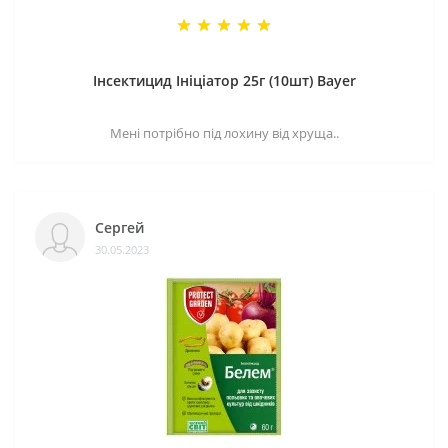
Інсектицид Ініціатор 25г (10шт) Bayer
Мені потрібно під лохину від хруща..
Сергей
30.05.2023