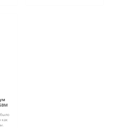
лум
 SBM
 было
 как
ы.