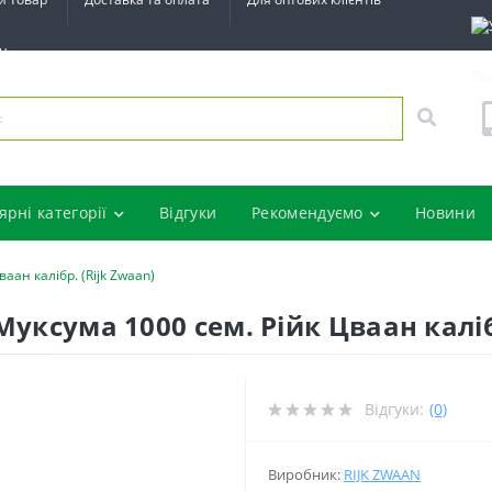
ин
Ос
ярні категорії
Відгуки
Рекомендуємо
Новини
аан калібр. (Rijk Zwaan)
уксума 1000 сем. Рійк Цваан каліб
Відгуки:
(0)
Виробник:
RIJK ZWAAN