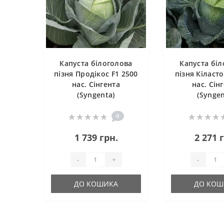
Капуста білоголова
Капуста бі
пізня Продікос F1 2500
пізня Кіласто
нас. Сінгента
нас. Сін
(Syngenta)
(Syngen
0
1 739 грн.
2 271 
-
+
-
ДО КОШИКА
ДО КОШ