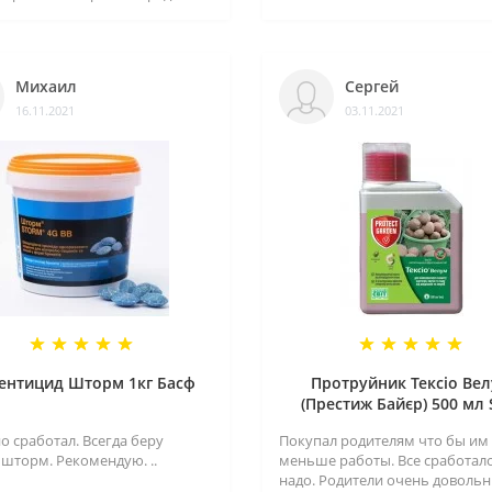
Михаил
Сергей
16.11.2021
03.11.2021
ентицид Шторм 1кг Басф
Протруйник Тексіо Ве
(Престиж Байєр) 500 мл
о сработал. Всегда беру
Покупал родителям что бы им
 шторм. Рекомендую. ..
меньше работы. Все сработало
надо. Родители очень довольн