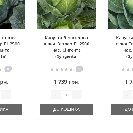
логолова
Капуста білоголова
Капуста
р F1 2500
пізня Кеплер F1 2500
пізня Е
гента
нас. Сінгента
нас.
ta)
(Syngenta)
(S
0
0
грн.
1 739 грн.
1 7
+
-
+
-
ИКА
ДО КОШИКА
ДО