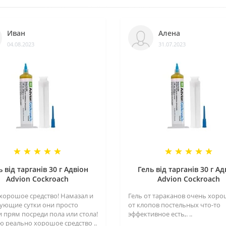
Иван
Алена
04.08.2023
31.07.2023
ь від тарганів 30 г Адвіон
Гель від тарганів 30 г Ад
Advion Cockroach
Advion Cockroach
хорошое средство! Намазал и
Гель от тараканов очень хорош
дующие сутки они просто
от клопов постельных что-то
и прям посреди пола или стола!
эффективное есть,. ..
ю реально хорошое средство ..