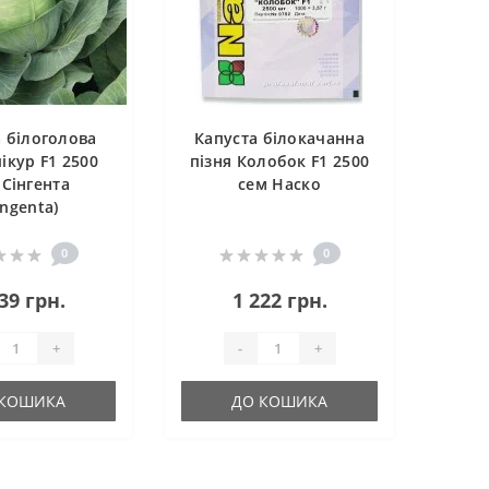
 білоголова
Капуста білокачанна
пікур F1 2500
пізня Колобок F1 2500
 Сінгента
сем Наско
yngenta)
0
0
39 грн.
1 222 грн.
+
-
+
 КОШИКА
ДО КОШИКА