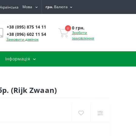
Мова
грн.
Валюта
обистий кабінет
+38 (095) 875 14 11
0 грн.
0
Зробити
+38 (096) 602 11 54
замовлення
Замовити дзвінок
Інформація
р. (Rijk Zwaan)