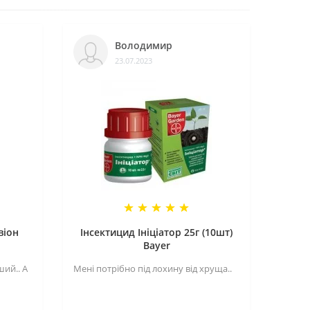
Володимир
23.07.2023
віон
Інсектицид Ініціатор 25г (10шт)
Bayer
ий.. А
Мені потрібно під лохину від хруща..