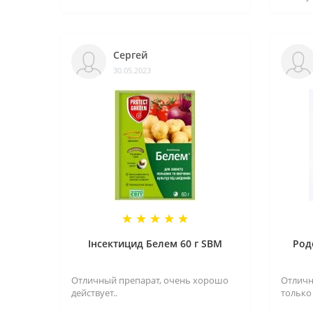
Сергей
30.05.2023
Інсектицид Белем 60 г SBM
Род
Отличный препарат, очень хорошо
Отличн
действует..
только