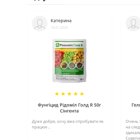
Катерина
16.01.2024
Фунгіцид Рідоміл Голд R 50г
Гел
Сінгента
Дуже добре, хочу вже спробувати як
Очень 
працюе ..
на сле
здихал
Совету