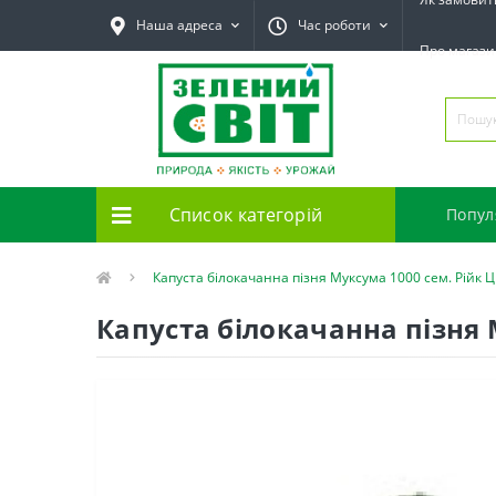
Наша адреса
Час роботи
Про магаз
Список категорій
Попул
Капуста білокачанна пізня Муксума 1000 сем. Рійк Цв
Капуста білокачанна пізня М