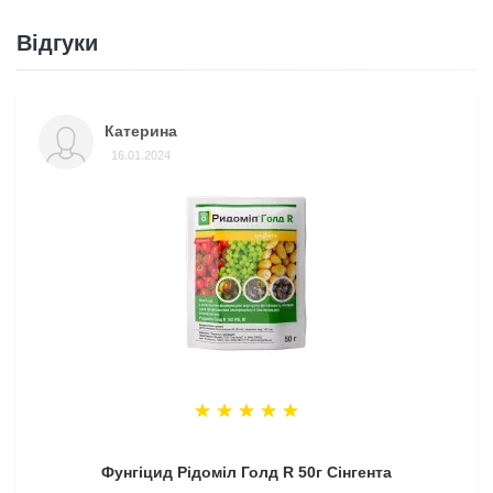
Відгуки
Катерина
16.01.2024
Фунгіцид Рідоміл Голд R 50г Сінгента