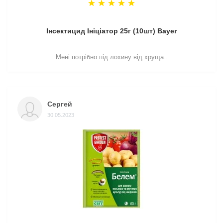
Інсектицид Ініціатор 25г (10шт) Bayer
Мені потрібно під лохину від хруща..
Сергей
30.05.2023