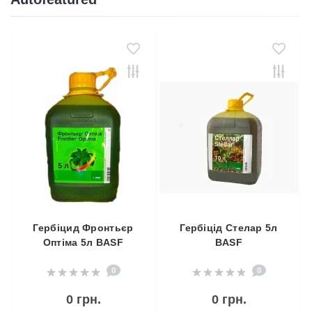
Гербіцид Фронтьєр
Гербіцід Стелар 5л
Оптіма 5л BASF
BASF
0
0
0 грн.
0 грн.