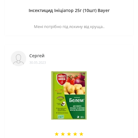
Інсектицид Ініціатор 25г (10шт) Bayer
Мені потрібно під лохину від хруща..
Сергей
30.05.2023