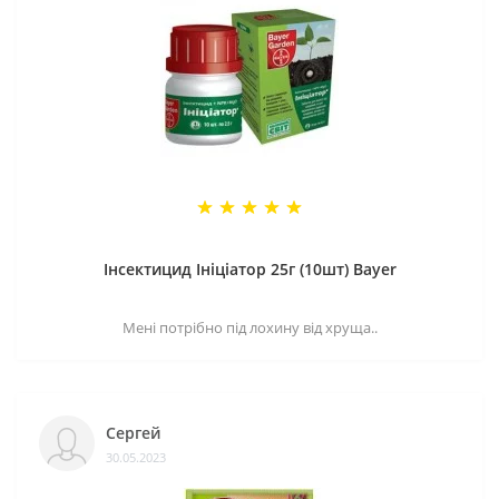
Інсектицид Ініціатор 25г (10шт) Bayer
Мені потрібно під лохину від хруща..
Сергей
30.05.2023