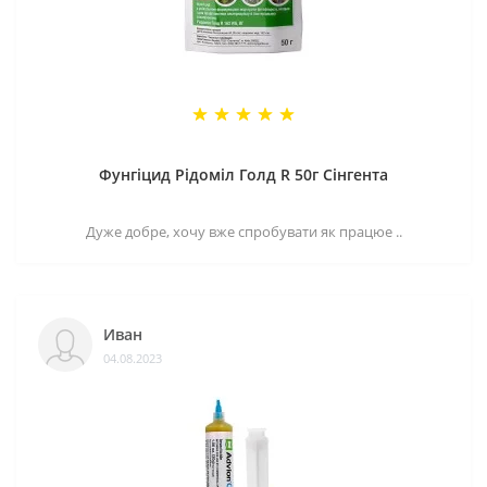
Фунгіцид Рідоміл Голд R 50г Сінгента
Дуже добре, хочу вже спробувати як працюе ..
Иван
04.08.2023