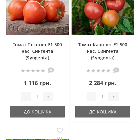
Томат Пеконет F1 500
Томат Капонет F1 500
нас. Сингента
нас. Сингента
(Syngenta)
(Syngenta)
0
0
1 116 грн.
2 284 грн.
-
+
-
+
ДО КОШИКА
ДО КОШИКА