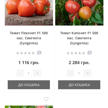
Томат Пеконет F1 500
Томат Капонет F1 500
нас. Сингента
нас. Сингента
(Syngenta)
(Syngenta)
0
0
1 116 грн.
2 284 грн.
-
+
-
+
ДО КОШИКА
ДО КОШИКА