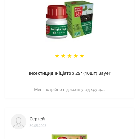
Інсектицид Ініціатор 25г (10шт) Bayer
Мені потрібно під лохину від хруща..
Сергей
30.05.2023