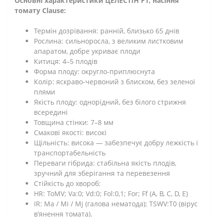
Основні характеристики ЦЕЛЕСТІН F1, насіння
томату Clause:​
Термін дозрівання: ранній, близько 65 днів
Рослина: сильноросла, з великим листковим
апаратом, добре укриває плоди
Китиця: 4–5 плодів
Форма плоду: округло-приплюснута
Колір: яскраво-червоний з блиском, без зеленої
плями
Якість плоду: однорідний, без білого стрижня
всередині
Товщина стінки: 7–8 мм
Смакові якості: високі
Щільність: висока — забезпечує добру лежкість і
транспортабельність
Переваги гібрида: стабільна якість плодів,
зручний для зберігання та перевезення
Стійкість до хвороб:
HR: ToMV; Va:0; Vd:0; Fol:0,1; For; Ff (A, B, C, D, E)
IR: Ma / Mi / Mj (галова нематода); TSWV:T0 (вірус
в’янення томата).