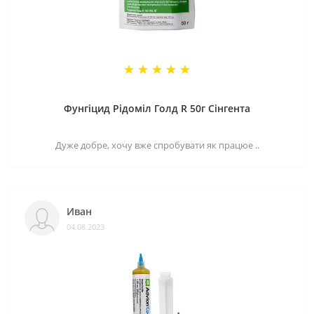
Фунгіцид Рідоміл Голд R 50г Сінгента
Дуже добре, хочу вже спробувати як працюе ..
Иван
04.08.2023