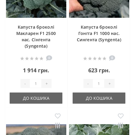
Капуста броколі
Капуста броколі
Макларен F1 2500
Гонгга F1 1000 нас.
нас. Сінгента
Сингента (Syngenta)
(Syngenta)
0
0
1 914 грн.
623 грн.
-
+
-
+
ДО КОШИКА
ДО КОШИКА