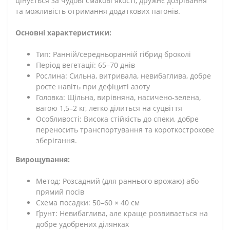
цінується за чудові смакові якості, дружнє дозрівання
та можливість отримання додаткових пагонів.
Основні характеристики:
Тип: Ранній/середньоранній гібрид броколі
Період вегетації: 65–70 днів
Рослина: Сильна, витривала, невибаглива, добре
росте навіть при дефіциті азоту
Головка: Щільна, вирівняна, насичено-зелена,
вагою 1,5–2 кг, легко ділиться на суцвіття
Особливості: Висока стійкість до спеки, добре
переносить транспортування та короткострокове
зберігання.
Вирощування:
Метод: Розсадний (для раннього врожаю) або
прямий посів
Схема посадки: 50–60 × 40 см
Ґрунт: Невибаглива, але краще розвивається на
добре удобрених ділянках