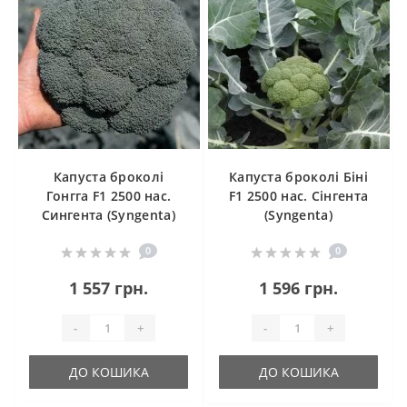
Капуста броколі
Капуста броколі Біні
Гонгга F1 2500 нас.
F1 2500 нас. Сінгента
Сингента (Syngenta)
(Syngenta)
0
0
1 557 грн.
1 596 грн.
-
+
-
+
ДО КОШИКА
ДО КОШИКА