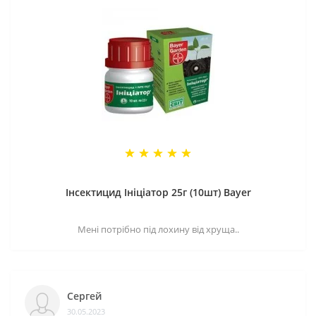
Інсектицид Ініціатор 25г (10шт) Bayer
Мені потрібно під лохину від хруща..
Сергей
30.05.2023