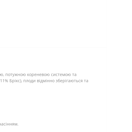
стю, потужною кореневою системою та
11% Брікс), плоди відмінно зберігаються та
насінням.