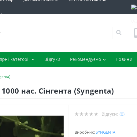
ин
Ос
ярні категорії
Відгуки
Рекомендуємо
Новини
genta)
1000 нас. Сінгента (Syngenta)
Відгуки:
(0)
Виробник:
SYNGENTA