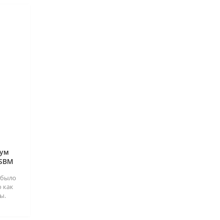
лум
 SBM
 было
 как
ы.