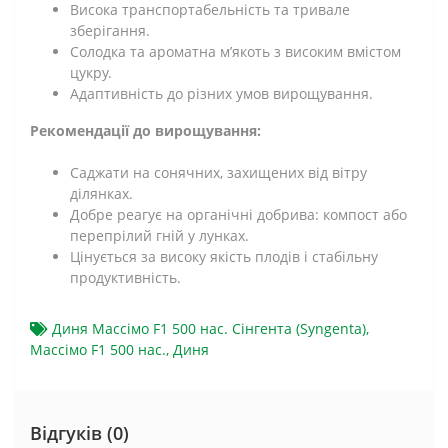
Висока транспортабельність та тривале
зберігання.
Солодка та ароматна м’якоть з високим вмістом
цукру.
Адаптивність до різних умов вирощування.
Рекомендації до вирощування:
Саджати на сонячних, захищених від вітру
ділянках.
Добре реагує на органічні добрива: компост або
перепрілий гній у лунках.
Цінується за високу якість плодів і стабільну
продуктивність.
Диня Массімо F1 500 нас. Сінгента (Syngenta)
,
Массімо F1 500 нас.
,
Диня
Відгуків (0)