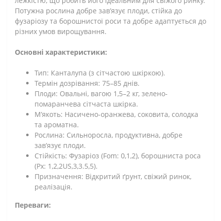
лежкістю, що робить його ідеальним для свіжого ринку.
Потужна рослина добре зав’язує плоди, стійка до
фузаріозу та борошнистої роси та добре адаптується до
різних умов вирощування.
Основні характеристики:
Тип: Канталупа (з сітчастою шкіркою).
Термін дозрівання: 75–85 днів.
Плоди: Овальні, вагою 1,5–2 кг, зелено-
помаранчева сітчаста шкірка.
М’якоть: Насичено-оранжева, соковита, солодка
та ароматна.
Рослина: Сильноросла, продуктивна, добре
зав’язує плоди.
Стійкість: Фузаріоз (Fom: 0,1,2), борошниста роса
(Px: 1,2,2US,3,3.5,5).
Призначення: Відкритий ґрунт, свіжий ринок,
реалізація.
Переваги: