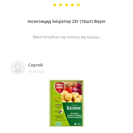
Інсектицид Ініціатор 25г (10шт) Bayer
Мені потрібно під лохину від хруща..
Сергей
30.05.2023