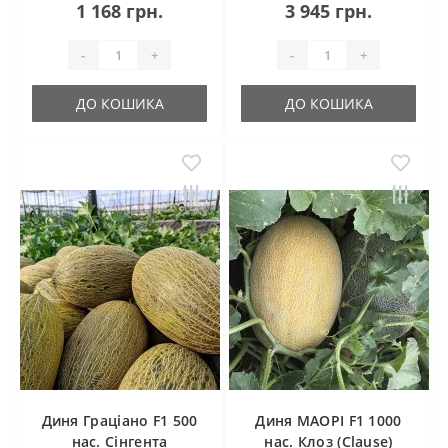
1 168 грн.
3 945 грн.
-
+
-
+
ДО КОШИКА
ДО КОШИКА
Диня Граціано F1 500
Диня МАОРІ F1 1000
нас. Сінгента
нас. Клоз (Clause)