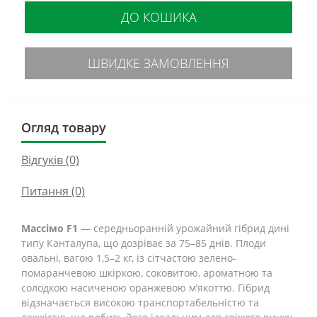
ДО КОШИКА
ШВИДКЕ ЗАМОВЛЕННЯ
Огляд товару
Відгуків (0)
Питання
(0)
Массімо F1
— середньоранній урожайний гібрид дині
типу Канталупа, що дозріває за 75–85 днів. Плоди
овальні, вагою 1,5–2 кг, із сітчастою зелено-
помаранчевою шкіркою, соковитою, ароматною та
солодкою насиченою оранжевою м’якоттю. Гібрид
відзначається високою транспортабельністю та