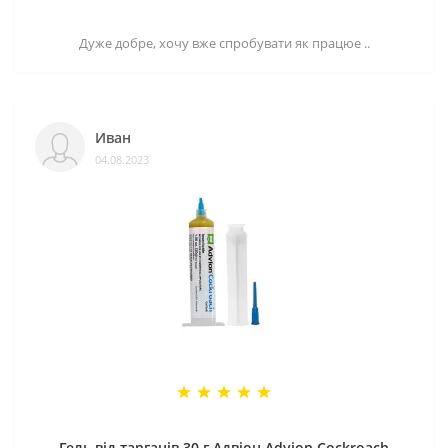
Дуже добре, хочу вже спробувати як працюе ..
Иван
04.08.2023
Гель від тарганів 30 г Адвіон Advion Cockroach